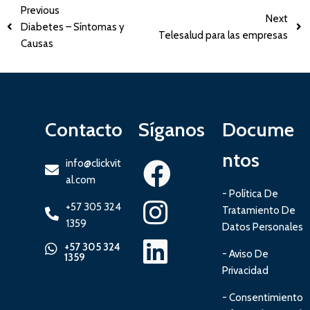
Previous
Next
Diabetes – Síntomas y
Telesalud para las empresas
Causas
Contacto
Síganos
Docume
ntos
info@clickvit
al.com
- Política De
+57 305 324
Tratamiento De
1359
Datos Personales
+57 305 324
- Aviso De
1359
Privacidad
- Consentimiento