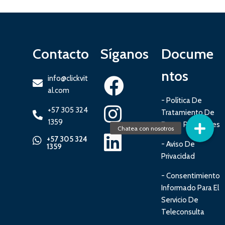
Contacto
Síganos
Docume
ntos
info@clickvit
al.com
- Política De
+57 305 324
Tratamiento De
1359
Datos Personales
+57 305 324
- Aviso De
1359
Privacidad
- Consentimiento
Informado Para El
Servicio De
Teleconsulta